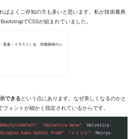
アであればよくご存知の方も多いと思います。私が技術書典
otstrapでCSSが組まれていました。
示できる
という点にあります。なぜ美しくなるのかと
内でフォントが細かく指定されているからです。
kMacSystemFont"
,
"Helvetica Neue"
,
 Helvetica
,
Hiragino Kaku Gothic ProN"
,
"メイリオ"
,
 Meiryo
,