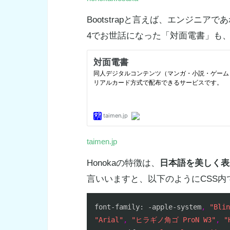
Bootstrapと言えば、エンジニ
4でお世話になった「対面電書」も、Bo
taimen.jp
Honokaの特徴は、
日本語を美しく表
言いいますと、以下のようにCSS
font
-family: -apple-system
,
"Blin
"Arial"
,
"ヒラギノ角ゴ ProN W3"
,
"