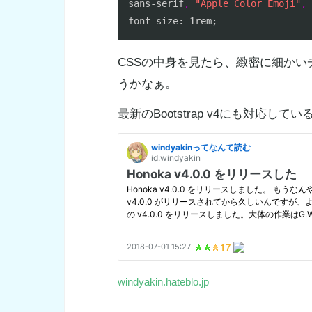
sans-serif
,
"Apple Color Emoji"
,
font
CSSの中身を見たら、緻密に細か
うかなぁ。
最新のBootstrap v4にも対応
windyakin.hateblo.jp