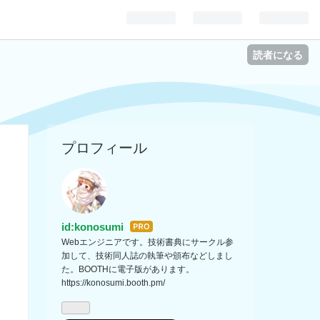
読者になる
プロフィール
id:konosumi
はて
Webエンジニアです。技術書典にサークル参
なブ
加して、技術同人誌の執筆や頒布などしまし
ログ
た。BOOTHに電子版があります。
Pro
https://konosumi.booth.pm/